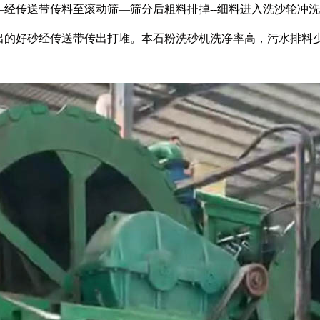
传送带传料至滚动筛—筛分后粗料排掉--细料进入洗沙轮冲洗
出的好砂经传送带传出打堆。
本石粉洗砂机洗净率高，污水排料