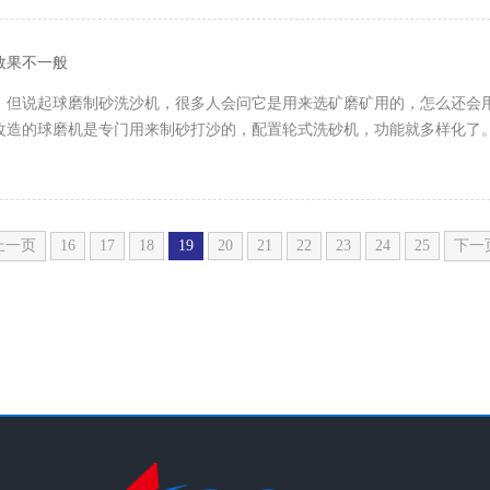
效果不一般
，但说起球磨制砂洗沙机，很多人会问它是用来选矿磨矿用的，怎么还会
改造的球磨机是专门用来制砂打沙的，配置轮式洗砂机，功能就多样化了
上一页
16
17
18
19
20
21
22
23
24
25
下一