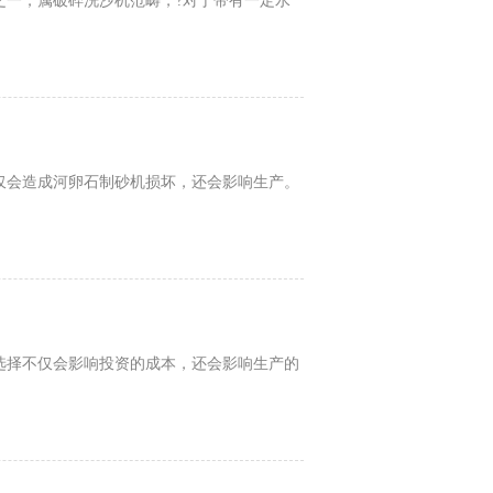
之一，属破碎洗沙机范畴，?对于带有一定水
仅会造成河卵石制砂机损坏，还会影响生产。
选择不仅会影响投资的成本，还会影响生产的