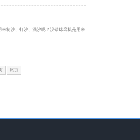
用来制沙、打沙、洗沙呢？没错球磨机是用来
。
页
尾页