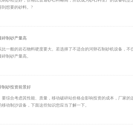
机制砂粒型好，价格比普通砂石料略高，所以成为砂石料生产的设备机型
得到想要的砂料。?
破碎制砂产量高
以比一般的岩石物料硬度要大。若选择了不适合的河卵石制砂机设备，不
破碎制砂产量高。
碎制砂投资前景好
，要综合考虑其性能、质量，移动破碎站价格会影响投资的成本，厂家的
的移动制沙设备，下面这些知识您应当了解一下。