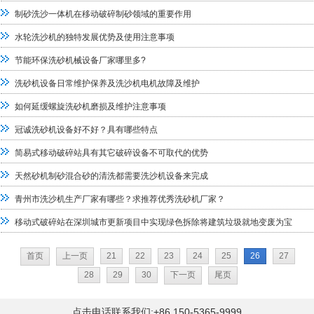
制砂洗沙一体机在移动破碎制砂领域的重要作用
水轮洗沙机的独特发展优势及使用注意事项
节能环保洗砂机械设备厂家哪里多?
洗砂机设备日常维护保养及洗沙机电机故障及维护
如何延缓螺旋洗砂机磨损及维护注意事项
冠诚洗砂机设备好不好？具有哪些特点
简易式移动破碎站具有其它破碎设备不可取代的优势
天然砂机制砂混合砂的清洗都需要洗沙机设备来完成
青州市洗沙机生产厂家有哪些？求推荐优秀洗砂机厂家？
移动式破碎站在深圳城市更新项目中实现绿色拆除将建筑垃圾就地变废为宝
首页
上一页
21
22
23
24
25
26
27
28
29
30
下一页
尾页
点击电话联系我们:+86 150-5365-9999