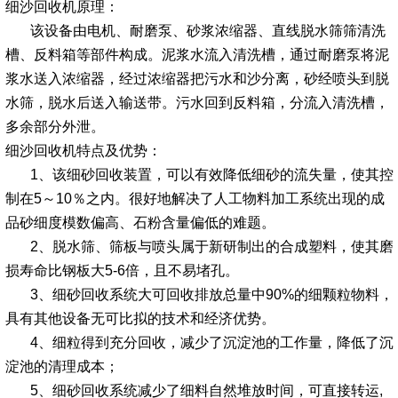
细沙回收机
原理：
该设备由电机、耐磨泵、砂浆浓缩器、直线脱水筛筛清洗
槽、反料箱等部件构成。泥浆水流入清洗槽，通过耐磨泵将泥
浆水送入浓缩器，经过浓缩器把污水和沙分离，砂经喷头到脱
水筛，脱水后送入输送带。污水回到反料箱，分流入清洗槽，
多余部分外泄。
细沙回收机
特点及优势：
1、该细砂回收装置，可以有效降低细砂的流失量，使其控
制在5～10％之内。很好地解决了人工物料加工系统出现的成
品砂细度模数偏高、石粉含量偏低的难题。
2、脱水筛、筛板与喷头属于新研制出的合成塑料，使其磨
损寿命比钢板大5-6倍，且不易堵孔。
3、细砂回收系统大可回收排放总量中90%的细颗粒物料，
具有其他设备无可比拟的技术和经济优势。
4、细粒得到充分回收，减少了沉淀池的工作量，降低了沉
淀池的清理成本；
5、细砂回收系统减少了细料自然堆放时间，可直接转运,