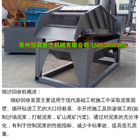
细沙回收机概述：
细砂回收装置主要适用于现代基础工程施工中采取泥浆固
壁、循环钻进工艺的大口径桩基、非开挖施工及防渗墙工程(如
制沙场泥浆，打桩泥浆，矿山尾矿污桨)。通过对泥浆的充分净
化，有利于控制泥浆的性能指标、减少卡钻事故、提高造孔质
量。