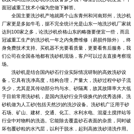
面冠诚重工技术小编为您做下解答。
全国主要洗沙机产地就两个山东青州和河南郑州，洗沙机
厂家更是多如牛毛，据不完全统计光是山东一地洗沙机厂家就
达到100家之多，论洗沙机价格山东的略微要便宜一些，而且
冠诚重工生产的洗沙机一年之内免费维修（易损件除外），终
身免费技术支持。买机器不光要看质量，更要看售后服务，我
们公司在全国各地都有洗砂机现场，客户可以过去直接考察现
场。
洗砂机是结合国内砂石行业实际情况研制的高效洗砂设
备，它具有洗净高度，结构合理，产量大，洗砂过程中砂子流
失少，尤其是其传动部分均与水、砂隔离，故其故障率大大低
于目前常用洗砂机，是国内洗砂行业升级换代的优秀选择。洗
砂机做为人工砂(包括天然沙)的洗沙设备。洗砂机广泛用于砂
石场、矿山、建材、交通、化工、水利水电、混凝土搅拌站等
行业中对物料的洗选。它能除去覆盖砂石表面的杂质，同时破
坏包覆砂粒的水汽层，以利于脱水，起到高效洗砂清洗作用。