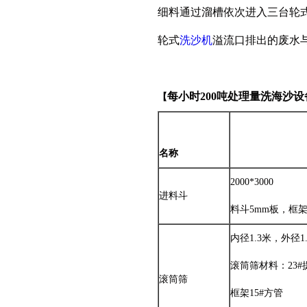
细料通过溜槽依次进入三台轮
轮式
洗沙机
溢流口排出的废水
每小时200吨处理量洗海沙设
【
名称
2000*3000
进料斗
料斗5mm板，框架?
内径1.3米，外径
滚筒筛材料：23#
滚筒筛
框架15#方管