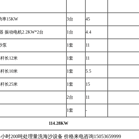
台功率15KW
3台
45
流器 振动电机2.2KW*2台
1台
4.4
沙泵
1套
11
，杆长12米
1套
11
，杆长10米
1套
5.5
，杆长25米
1套
15
2台
11
1套
-
114.28
KW
每小时200吨处理量洗海沙设备
价格来电咨询15053659999