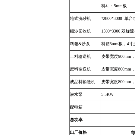
料斗：5mm板
轮式洗砂机
?2800*3000 单
细沙回收机
1500*3300 双旋
料箱&沙泵
料箱5mm板，4寸
上料输送机
皮带宽度900mm
废料输送机
皮带宽度800mm
成品料输送机
皮带宽度800mm
潜水泵
5.5KW
配电箱
总功率
出厂价格