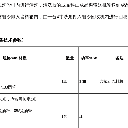
式洗沙机内进行清洗，清洗后的成品料由成品料输送机输送到成
与细沙排入盛料箱内，由一台4寸沙泵打入细沙回收机内进行回
备
技术参数
】
规格mm/
材质
数量
功率/KW
备注
1套
0.38
含振动给料机
133圆管
1.6米，净筛网长度3米
提油杆、89#提油管，
1套
11