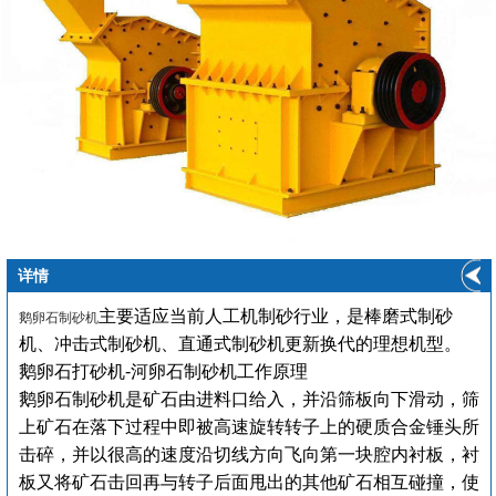
详情
主要适应当前人工机制砂行业，是棒磨式制砂
鹅卵石制砂机
机、冲击式制砂机、直通式制砂机更新换代的理想机型。
鹅卵石打砂机-河卵石制砂机
工作原理
鹅卵石制砂机是矿石由进料口给入，并沿筛板向下滑动，筛
上矿石在落下过程中即被高速旋转转子上的硬质合金锤头所
击碎，并以很高的速度沿切线方向飞向第一块腔内衬板，衬
板又将矿石击回再与转子后面甩出的其他矿石相互碰撞，使