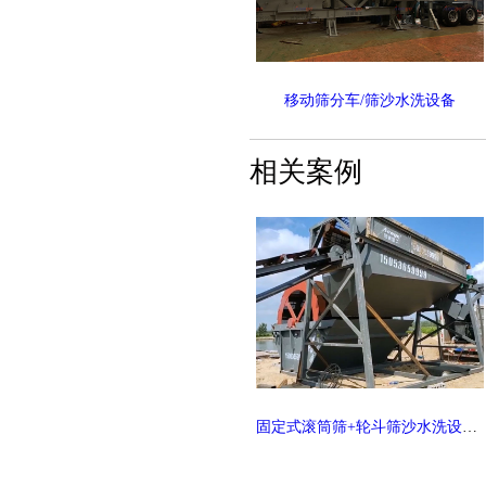
移动筛分车/筛沙水洗设备
相关案例
固定式滚筒筛+轮斗筛沙水洗设备现场