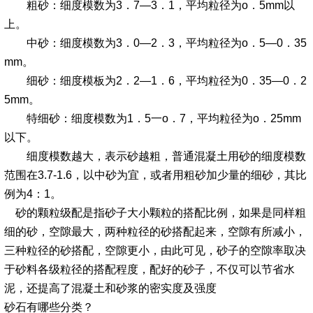
粗砂：细度模数为3．7—3．1，平均粒径为o．5mm以
上。
中砂：细度模数为3．0—2．3，平均粒径为o．5—0．35
mm。
细砂：细度模板为2．2—1．6，平均粒径为0．35—0．2
5mm。
特细砂：细度模数为1．5一o．7，平均粒径为o．25mm
以下。
细度模数越大，表示砂越粗，普通混凝土用砂的细度模数
范围在3.7-1.6，以中砂为宜，或者用粗砂加少量的细砂，其比
例为4：1。
砂的颗粒级配是指砂子大小颗粒的搭配比例，如果是同样粗
细的砂，空隙最大，两种粒径的砂搭配起来，空隙有所减小，
三种粒径的砂搭配，空隙更小，由此可见，砂子的空隙率取决
于砂料各级粒径的搭配程度，配好的砂子，不仅可以节省水
泥，还提高了混凝土和砂浆的密实度及强度
砂石有哪些分类？