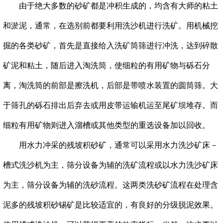
由于绝大多数的砂矿都是冲积生成的，均含有大师的粘土
和淤泥，通常，在选别前都要利用洗沙机进行洗矿。用机械挖
掘的各类砂矿，首先是直接给入洗矿筒筛进行冲洗，达到碎散
矿泥和粘土，随后进入淘洗筒，使细粒的有用矿物与砾石分
离，淘洗筒的前部是擦洗机，后部是带喷水装置的圆筒筛。大
于筛孔的砾石排出后弃去或用皮带运输机运至尾矿坝堆存。而
细粒有用矿物则进入溜槽或其他类型的重选设备加以回收。
用水力冲采的残坡积砂矿，通常可以采用水力洗沙矿床－
槽式洗沙机为主，筛分设备为辅的洗矿流程或以水力洗沙矿床
为主，筛分设备为辅的洗砂流程。这两类洗砂矿流程在处理含
泥多的残坡积砂锡矿是比较适宜的，有良好的分级脱泥效果。