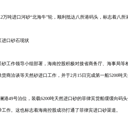
2万吨进口河砂“北海牛”轮，顺利抵达八所港码头，标志着八所
区进口砂石现状
工作领导小组部署，海南控股积极对接省商务厅、海事局等相
货商洽谈等天然砂进口工作，并于2月15日完成第一船5200吨
港49号泊位，装载6200吨天然进口砂的菲律宾货船缓缓向码
砂工作。这也标志着海南控股成功打通了菲律宾进口砂渠道。