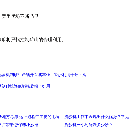
，竞争优势不断凸显；
政府将严格控制矿山的合理利用。
配套机制砂生产线开采成本低，经济利润十分可观
磨制砂机降低能耗后相当好用
采购高​品质的球磨洗沙机重点从哪些地方考虑 运行过程中主要的毛病现象解决
洗沙机工作中表现出什么优势？常见
？厂家教您保养小妙招
洗沙机一小时能洗多少沙？