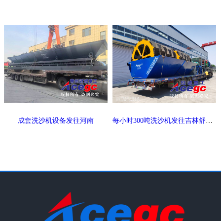
成套洗沙机设备发往河南
每小时300吨洗沙机发往吉林舒兰县